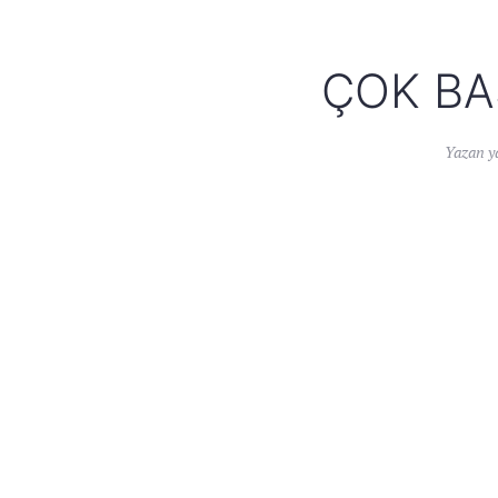
ÇOK BA
Yazan
y