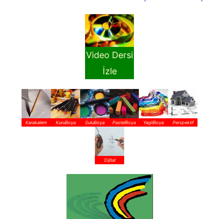
Video Dersi
İzle
Karakalem
KuruBoya
SuluBoya
PastelBoya
YagliBoya
Perspektif
Dijital