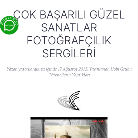
ÇOK BAŞARILI GÜZEL
SANATLAR
FOTOĞRAFÇILIK
SERGILERI
Yazan
yasarkarakuzu
içinde
17 Ağustos 2013
. Yayınlanan
Hobi Grubu
Öğrencilerin Yaptıkları