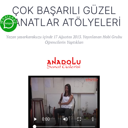
ÇOK BAŞARILI GÜZEL
SANATLAR ATÖLYELERI
Yazan
yasarkarakuzu
içinde
17 Ağustos 2013
. Yayınlanan
Hobi Grubu
Öğrencilerin Yaptıkları