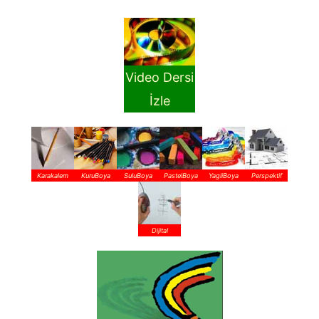
Video Dersi
İzle
Karakalem
KuruBoya
SuluBoya
PastelBoya
YagliBoya
Perspektif
Dijital