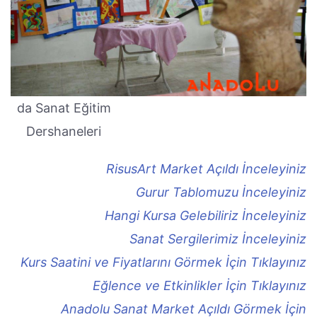
da Sanat Eğitim
Dershaneleri
RisusArt Market Açıldı İnceleyiniz
Gurur Tablomuzu İnceleyiniz
Hangi Kursa Gelebiliriz İnceleyiniz
Sanat Sergilerimiz İnceleyiniz
Kurs Saatini ve Fiyatlarını Görmek İçin Tıklayınız
Eğlence ve Etkinlikler İçin Tıklayınız
Anadolu Sanat Market Açıldı Görmek İçin