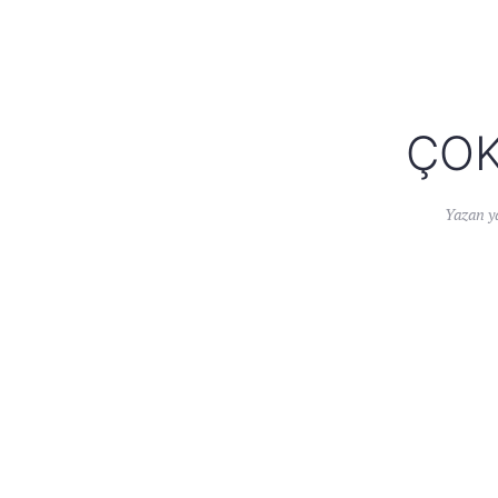
ÇOK
Yazan
y