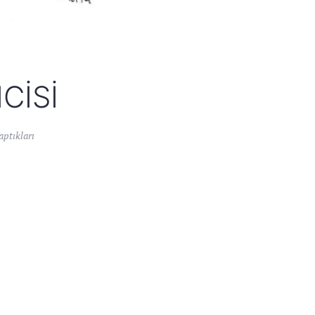
CISI
ptıkları