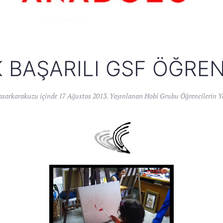
 BAŞARILI GSF ÖĞREN
asarkarakuzu
içinde
17 Ağustos 2013
. Yayınlanan
Hobi Grubu Öğrencilerin Ya