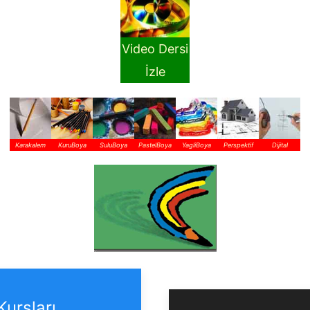
Video Dersi
İzle
Karakalem
KuruBoya
SuluBoya
PastelBoya
YagliBoya
Perspektif
Dijital
Kursları