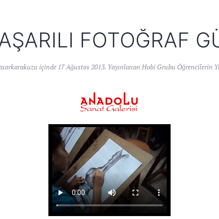
AŞARILI FOTOĞRAF G
asarkarakuzu
içinde
17 Ağustos 2013
. Yayınlanan
Hobi Grubu Öğrencilerin Ya