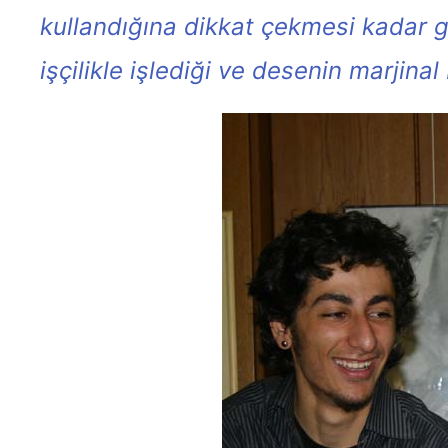
kullandığına dikkat çekmesi kadar g
işçilikle işlediği ve desenin marjina