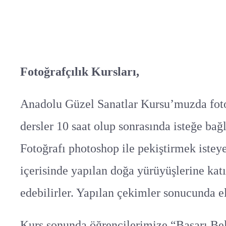
Fotoğrafçılık Kursları,
Anadolu Güzel Sanatlar Kursu’muzda fotoğr
dersler 10 saat olup sonrasında isteğe ba
Fotoğrafı photoshop ile pekiştirmek istey
içerisinde yapılan doğa yürüyüşlerine kat
edebilirler. Yapılan çekimler sonucunda el
Kurs sonunda öğrencilerimize “Başarı Belg