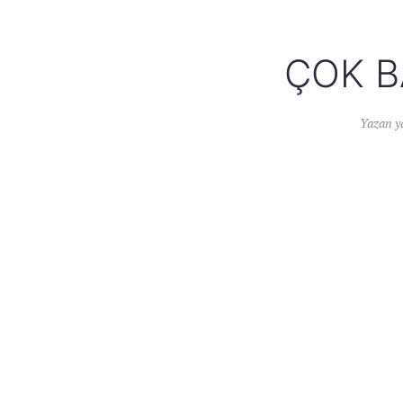
ÇOK B
Yazan
y