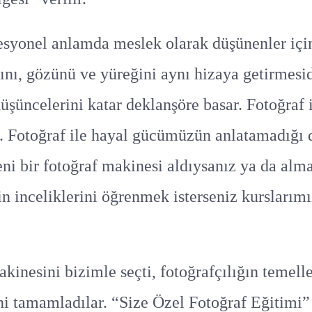
fesyonel anlamda meslek olarak düşünenler için
ını, gözünü ve yüreğini aynı hizaya getirmesid
düşüncelerini katar deklanşöre basar. Fotoğraf i
lir. Fotoğraf ile hayal gücümüzün anlatamadığı
yeni bir fotoğraf makinesi aldıysanız ya da alm
n inceliklerini öğrenmek isterseniz kurslarımı
kinesini bizimle seçti, fotoğrafçılığın temelle
ini tamamladılar. “Size Özel Fotoğraf Eğitimi