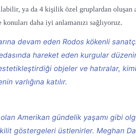
labilir, ya da 4 kişilik özel gruplardan oluşan 
ve konuları daha iyi anlamanızı sağlıyoruz.
rına devam eden Rodos kökenli sanatçı E
 edasında hareket eden kurgular düzenini
stetikleştirdiği objeler ve hatıralar, k
n varlığına katılır.
olan Amerikan gündelik yaşamı gibi olgu
it göstergeleri üstlenirler. Meghan Daile