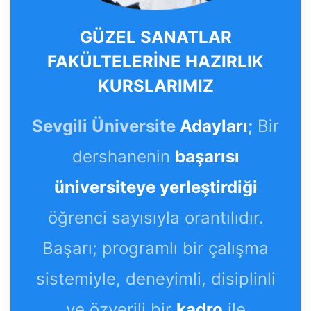
GÜZEL SANATLAR
FAKÜLTELERİNE HAZIRLIK
KURSLARIMIZ
Sevgili Üniversite
Adayları
;
Bir
dershanenin
başarısı
üniversiteye yerleştirdiği
öğrenci sayısıyla orantılıdır.
Başarı; programlı bir çalışma
sistemiyle, deneyimli, disiplinli
ve özverili bir
kadro
ile