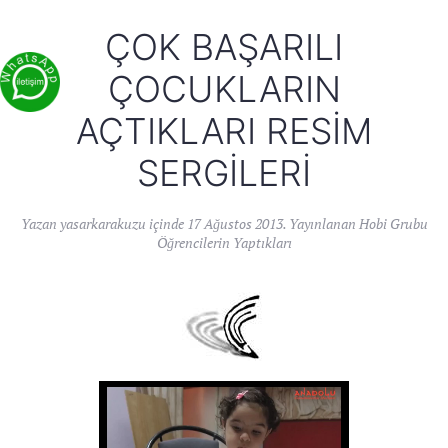
ÇOK BAŞARILI
ÇOCUKLARIN
AÇTIKLARI RESIM
SERGILERI
Yazan
yasarkarakuzu
içinde
17 Ağustos 2013
. Yayınlanan
Hobi Grubu
Öğrencilerin Yaptıkları