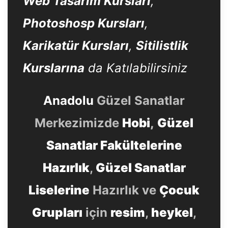
Web Tasarım Kursları
,
Photoshosp Kursları
,
Karikatür Kursları
,
Sitilistlik
Kurslarına
da Katılabilirsiniz
Anadolu
Güzel Sanatlar
Merkezimizde
Hobi
,
Güzel
Sanatlar Fakültelerine
Hazırlık
,
Güzel Sanatlar
Liselerine
Hazırlık ve
Çocuk
Grupları
için
resim
,
heykel
,