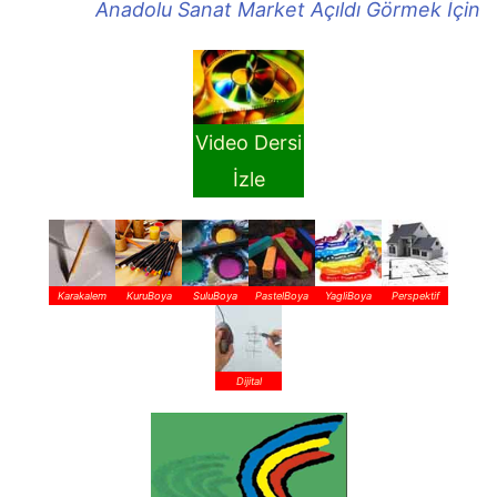
Anadolu Sanat Market Açıldı Görmek İçin
Video Dersi
İzle
Karakalem
KuruBoya
SuluBoya
PastelBoya
YagliBoya
Perspektif
Dijital