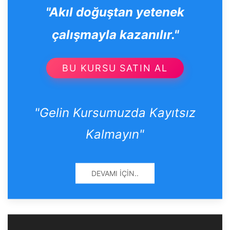
"Akıl doğuştan yetenek
çalışmayla kazanılır."
BU KURSU SATIN AL
"Gelin Kursumuzda Kayıtsız
Kalmayın"
DEVAMI İÇIN..