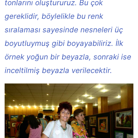
tonlarını oluştururuz. Bu çok
gereklidir, böylelikle bu renk
sıralaması sayesinde nesneleri üç
boyutluymuş gibi boyayabiliriz. İlk
örnek yoğun bir beyazla, sonraki ise
inceltilmiş beyazla verilecektir.