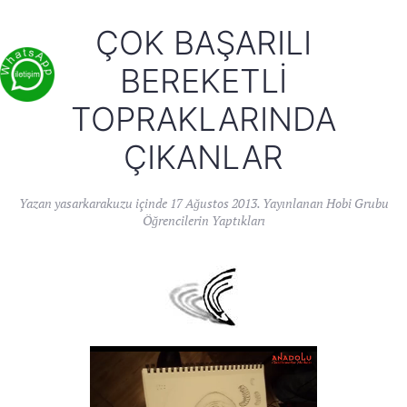
ÇOK BAŞARILI
BEREKETLI
TOPRAKLARINDA
ÇIKANLAR
Yazan
yasarkarakuzu
içinde
17 Ağustos 2013
. Yayınlanan
Hobi Grubu
Öğrencilerin Yaptıkları