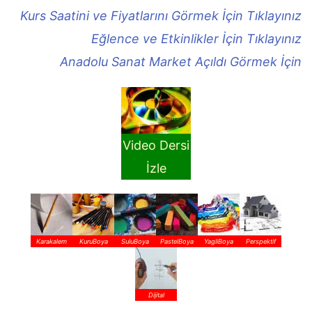
Kurs Saatini ve Fiyatlarını Görmek İçin Tıklayınız
Eğlence ve Etkinlikler İçin Tıklayınız
Anadolu Sanat Market Açıldı Görmek İçin
Video Dersi
İzle
Karakalem
KuruBoya
SuluBoya
PastelBoya
YagliBoya
Perspektif
Dijital