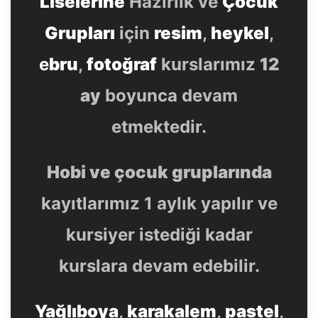
Liselerine
Hazırlık ve
Çocuk
Grupları
için
resim
,
heykel
,
e
bru
,
fotoğraf
kurslarımız
12
ay
boyunca devam
etmektedir.
Hobi ve çocuk gruplarında
kayıtlarımız 1 aylık yapılır ve
kursiyer istediği kadar
kurslara devam edebilir.
Yağlıboya
,
karakalem
,
pastel
,