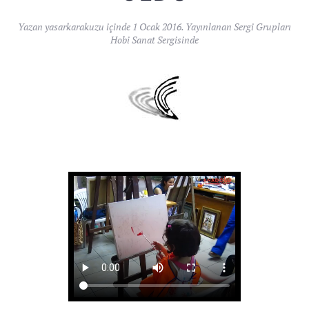
Yazan
yasarkarakuzu
içinde
1 Ocak 2016
. Yayınlanan
Sergi Grupları
Hobi Sanat Sergisinde