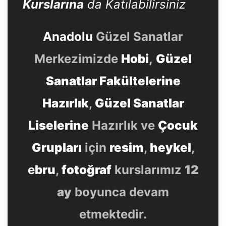
Kurslarına
da Katılabilirsiniz
Anadolu
Güzel Sanatlar
Merkezimizde
Hobi
,
Güzel
Sanatlar Fakültelerine
Hazırlık
,
Güzel Sanatlar
Liselerine
Hazırlık ve
Çocuk
Grupları
için
resim
,
heykel
,
e
bru
,
fotoğraf
kurslarımız
12
ay
boyunca devam
etmektedir.