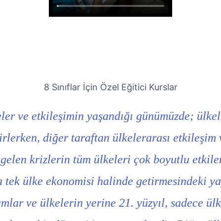
8 Sınıflar İçin Özel Eğitici Kurslar
meler ve etkileşimin yaşandığı günümüzde; ülke
rlerken, diğer taraftan ülkelerarası etkileşim v
elen krizlerin tüm ülkeleri çok boyutlu etkileme
ta tek ülke ekonomisi halinde getirmesindeki 
umlar ve ülkelerin yerine 21. yüzyıl, sadece ülk