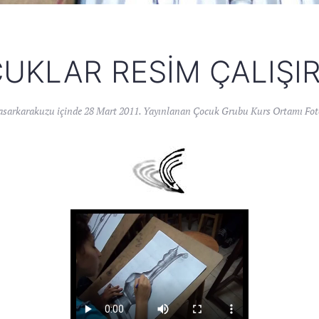
UKLAR RESIM ÇALIŞI
asarkarakuzu
içinde
28 Mart 2011
. Yayınlanan
Çocuk Grubu Kurs Ortamı Foto