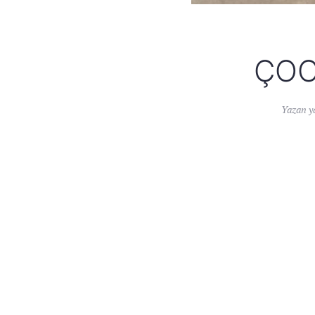
ÇOC
Yazan
y