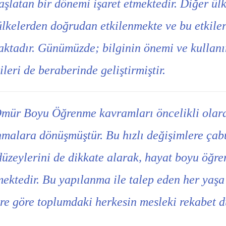
başlatan bir dönemi işaret etmektedir. Diğer ül
ülkelerden doğrudan etkilenmekte ve bu etkiler
ktadır. Günümüzde; bilginin önemi ve kullanım
leri de beraberinde geliştirmiştir.
Ömür Boyu Öğrenme kavramları öncelikli olara
malara dönüşmüştür. Bu hızlı değişimlere çab
 düzeylerini de dikkate alarak, hayat boyu öğr
ktedir. Bu yapılanma ile talep eden her yaşa 
e göre toplumdaki herkesin mesleki rekabet düz