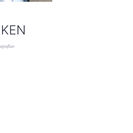
RKEN
ğrafları