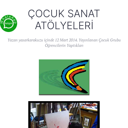
ÇOCUK SANAT
ATÖLYELERI
Yazan
yasarkarakuzu
içinde
12 Mart 2014
. Yayınlanan
Çocuk Grubu
Öğrencilerin Yaptıkları