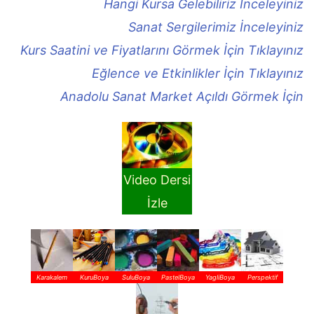
Hangi Kursa Gelebiliriz İnceleyiniz
Sanat Sergilerimiz İnceleyiniz
Kurs Saatini ve Fiyatlarını Görmek İçin Tıklayınız
Eğlence ve Etkinlikler İçin Tıklayınız
Anadolu Sanat Market Açıldı Görmek İçin
Video Dersi
İzle
Karakalem
KuruBoya
SuluBoya
PastelBoya
YagliBoya
Perspektif