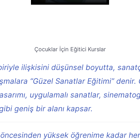
Çocuklar İçin Eğitici Kurslar
riyle ilişkisini düşünsel boyutta, sanatç
malara “Güzel Sanatlar Eğitimi” denir. G
tasarımı, uygulamalı sanatlar, sinematogr
gibi geniş bir alanı kapsar.
kul öncesinden yüksek öğrenime kadar he