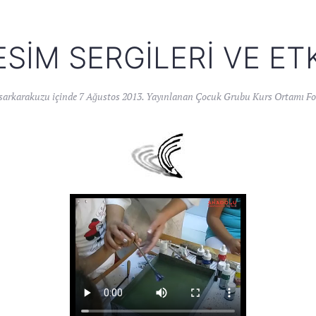
SIM SERGILERI VE ETK
sarkarakuzu
içinde
7 Ağustos 2013
. Yayınlanan
Çocuk Grubu Kurs Ortamı Fot