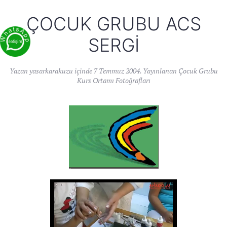
ÇOCUK GRUBU ACS
SERGI
Yazan
yasarkarakuzu
içinde
7 Temmuz 2004
. Yayınlanan
Çocuk Grubu
Kurs Ortamı Fotoğrafları