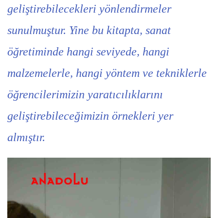
geliştirebilecekleri yönlendirmeler
sunulmuştur. Yine bu kitapta, sanat
öğretiminde hangi seviyede, hangi
malzemelerle, hangi yöntem ve tekniklerle
öğrencilerimizin yaratıcılıklarını
geliştirebileceğimizin örnekleri yer
almıştır.