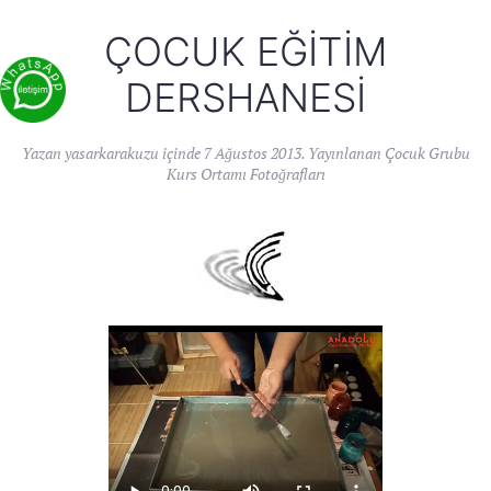
ÇOCUK EĞITIM
DERSHANESI
Yazan
yasarkarakuzu
içinde
7 Ağustos 2013
. Yayınlanan
Çocuk Grubu
Kurs Ortamı Fotoğrafları