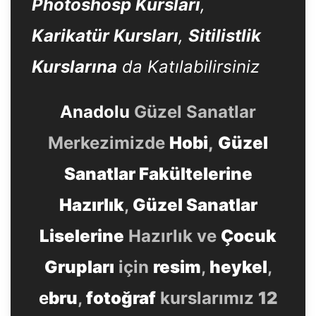
Photoshosp Kursları
,
Karikatür Kursları
,
Sitilistlik
Kurslarına
da Katılabilirsiniz
Anadolu
Güzel Sanatlar
Merkezimizde
Hobi
,
Güzel
Sanatlar Fakültelerine
Hazırlık
,
Güzel Sanatlar
Liselerine
Hazırlık ve
Çocuk
Grupları
için
resim
,
heykel
,
e
bru
,
fotoğraf
kurslarımız
12