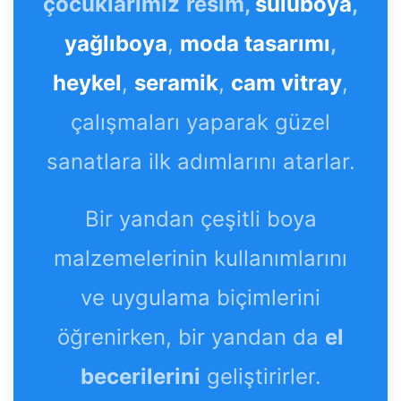
çocuklarımız
resim,
suluboya
,
yağlıboya
,
moda tasarımı
,
heykel
,
seramik
,
cam vitray
,
çalışmaları yaparak güzel
sanatlara ilk adımlarını atarlar.
Bir yandan çeşitli boya
malzemelerinin kullanımlarını
ve uygulama biçimlerini
öğrenirken, bir yandan da
el
becerilerini
geliştirirler.