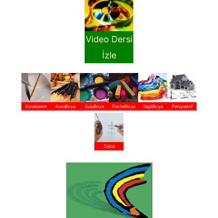
Video Dersi
İzle
Karakalem
KuruBoya
SuluBoya
PastelBoya
YagliBoya
Perspektif
Dijital