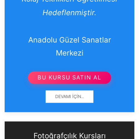
Hedeflenmiştir.
Anadolu Güzel Sanatlar
Merkezi
BU KURSU SATIN AL
DEVAMI İÇIN..
Fotoğrafçılık Kursları