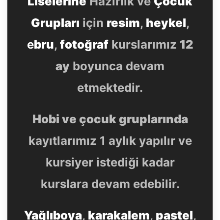
Liselerine
Hazırlık ve
Çocuk
Grupları
için
resim
,
heykel
,
e
bru
,
fotoğraf
kurslarımız
12
ay
boyunca devam
etmektedir.
Hobi ve çocuk gruplarında
kayıtlarımız 1 aylık yapılır ve
kursiyer istediği kadar
kurslara devam edebilir.
Yağlıboya
,
karakalem
,
pastel
,