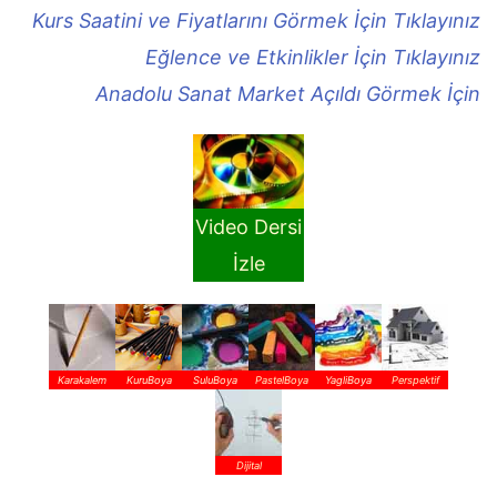
Kurs Saatini ve Fiyatlarını Görmek İçin Tıklayınız
Eğlence ve Etkinlikler İçin Tıklayınız
Anadolu Sanat Market Açıldı Görmek İçin
Video Dersi
İzle
Karakalem
KuruBoya
SuluBoya
PastelBoya
YagliBoya
Perspektif
Dijital