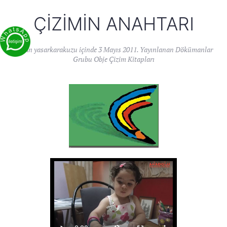
ÇIZIMIN ANAHTARI
Yazan
yasarkarakuzu
içinde
3 Mayıs 2011
. Yayınlanan
Dökümanlar
Grubu Obje Çizim Kitapları