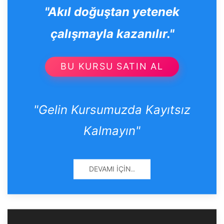
"Akıl doğuştan yetenek
çalışmayla kazanılır."
BU KURSU SATIN AL
"Gelin Kursumuzda Kayıtsız
Kalmayın"
DEVAMI İÇIN..