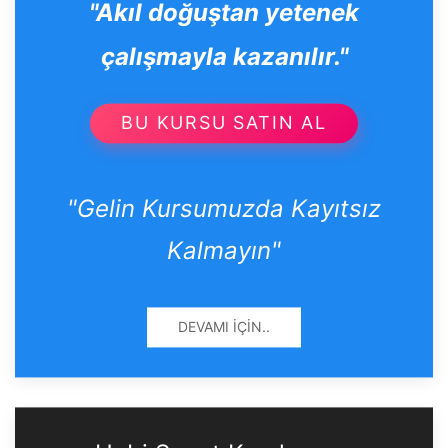
"Akıl doğuştan yetenek
çalışmayla kazanılır."
BU KURSU SATIN AL
"Gelin Kursumuzda Kayıtsız
Kalmayın"
DEVAMI İÇIN..