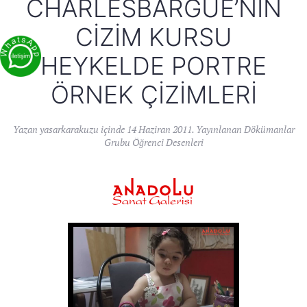
CHARLESBARGUE’NIN
CIZIM KURSU
HEYKELDE PORTRE
ÖRNEK ÇIZIMLERI
Yazan
yasarkarakuzu
içinde
14 Haziran 2011
. Yayınlanan
Dökümanlar
Grubu Öğrenci Desenleri