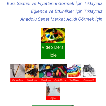
Kurs Saatini ve Fiyatlarını Görmek İçin Tıklayınız
Eğlence ve Etkinlikler İçin Tıklayınız
Anadolu Sanat Market Açıldı Görmek İçin
Video Dersi
İzle
Karakalem
KuruBoya
SuluBoya
PastelBoya
YagliBoya
Perspektif
Dijital