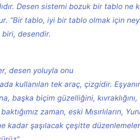
dır. Desen sistemi bozuk bir tablo ne ka
ur.
“Bir tablo, iyi bir tablo olmak için n
iri, desendir.
er, desen yoluyla onu
 kullanılan tek araç, çizgidir. Eşyanın 
a, başka biçim güzelliğini, kıvraklığını, 
aktığımız zaman, eski Mısırlıların, Yunanl
 ne kadar şaşılacak çeşitte düzenlemeler
rürüz”