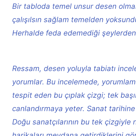
Bir tabloda temel unsur desen olmalı
çalışılsın sağlam temelden yoksund
Herhalde feda edemediği şeylerden b
Ressam, desen yoluyla tabiatı incel
yorumlar. Bu incelemede, yorumlamada
tespit eden bu çıplak çizgi; tek başın
canlandırmaya yeter. Sanat tarihine b
Doğu sanatçılarının bu tek çizgiyle
harikaları meydana getirdiklerini gö