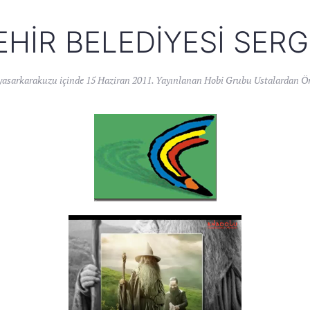
HIR BELEDIYESI SER
yasarkarakuzu
içinde
15 Haziran 2011
. Yayınlanan
Hobi Grubu Ustalardan Ör