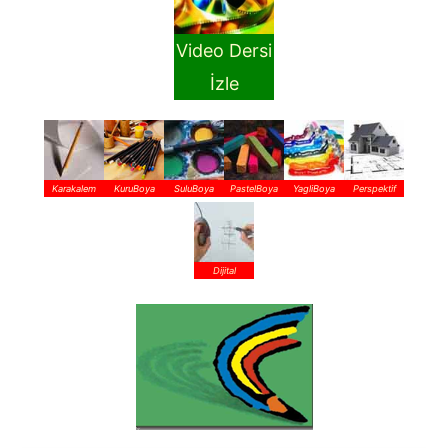
Video Dersi
İzle
Karakalem
KuruBoya
SuluBoya
PastelBoya
YagliBoya
Perspektif
Dijital