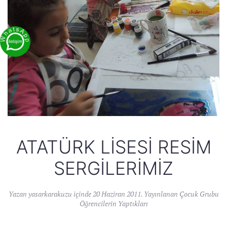
ATATÜRK LISESI RESIM
SERGILERIMIZ
Yazan
yasarkarakuzu
içinde
20 Haziran 2011
. Yayınlanan
Çocuk Grubu
Öğrencilerin Yaptıkları