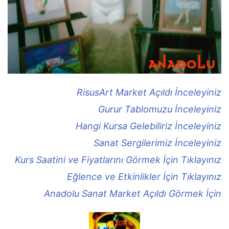
RisusArt Market Açıldı İnceleyiniz
Gurur Tablomuzu İnceleyiniz
Hangi Kursa Gelebiliriz İnceleyiniz
Sanat Sergilerimiz İnceleyiniz
Kurs Saatini ve Fiyatlarını Görmek İçin Tıklayınız
Eğlence ve Etkinlikler İçin Tıklayınız
Anadolu Sanat Market Açıldı Görmek İçin