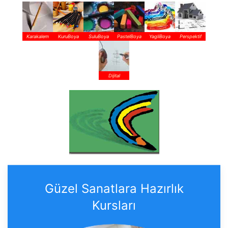
Karakalem
KuruBoya
SuluBoya
PastelBoya
YagliBoya
Perspektif
Dijital
Güzel Sanatlara Hazırlık
Kursları