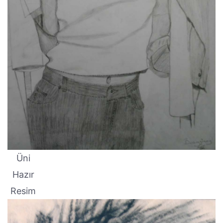
Üni
Hazır
Resim