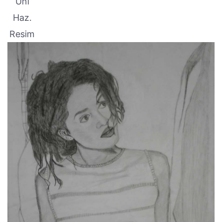
Üni
Haz.
Resim