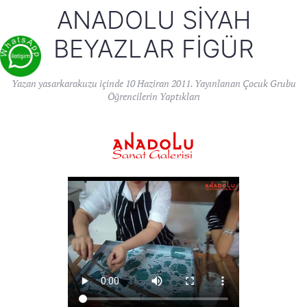
ANADOLU SIYAH
BEYAZLAR FIGÜR
Yazan
yasarkarakuzu
içinde
10 Haziran 2011
. Yayınlanan
Çocuk Grubu
Öğrencilerin Yaptıkları