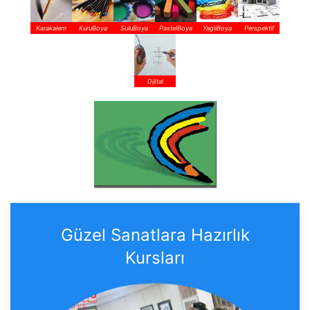
Karakalem
KuruBoya
SuluBoya
PastelBoya
YagliBoya
Perspektif
Dijital
Güzel Sanatlara Hazırlık
Kursları