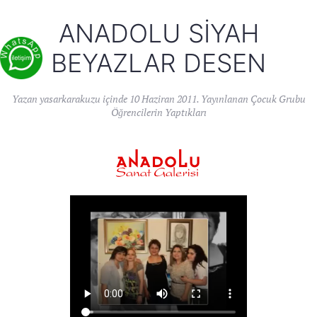
ANADOLU SIYAH
BEYAZLAR DESEN
Yazan
yasarkarakuzu
içinde
10 Haziran 2011
. Yayınlanan
Çocuk Grubu
Öğrencilerin Yaptıkları