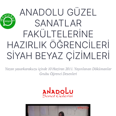
ANADOLU GÜZEL
SANATLAR
FAKÜLTELERINE
HAZIRLIK ÖĞRENCILERI
SIYAH BEYAZ ÇIZIMLERI
Yazan
yasarkarakuzu
içinde
10 Haziran 2011
. Yayınlanan
Dökümanlar
Grubu Öğrenci Desenleri