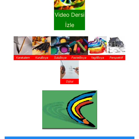
Video Dersi
İzle
Karakalem
KuruBoya
SuluBoya
PastelBoya
YagliBoya
Perspektif
Dijital