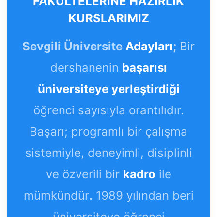
FAKÜLTELERİNE HAZIRLIK
KURSLARIMIZ
Sevgili Üniversite
Adayları
;
Bir
dershanenin
başarısı
üniversiteye yerleştirdiği
öğrenci sayısıyla orantılıdır.
Başarı; programlı bir çalışma
sistemiyle, deneyimli, disiplinli
ve özverili bir
kadro
ile
mümkündür
.
1989 yılından beri
üniversiteye öğrenci