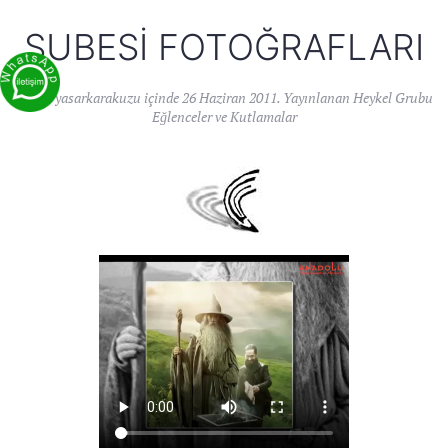
ŞUBESI FOTOĞRAFLARI
Yazan
yasarkarakuzu
içinde
26 Haziran 2011
. Yayınlanan
Heykel Grubu
Eğlenceler ve Kutlamalar