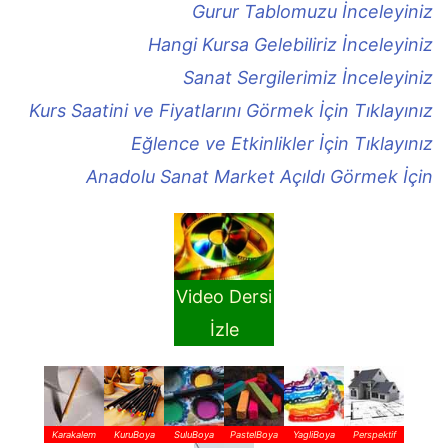
Gurur Tablomuzu İnceleyiniz
Hangi Kursa Gelebiliriz İnceleyiniz
Sanat Sergilerimiz İnceleyiniz
Kurs Saatini ve Fiyatlarını Görmek İçin Tıklayınız
Eğlence ve Etkinlikler İçin Tıklayınız
Anadolu Sanat Market Açıldı Görmek İçin
Video Dersi
İzle
Karakalem
KuruBoya
SuluBoya
PastelBoya
YagliBoya
Perspektif