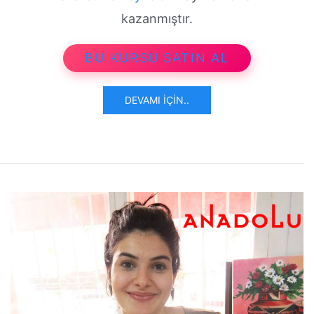
kazanmıştır.
BU KURSU SATIN AL
DEVAMI İÇIN..