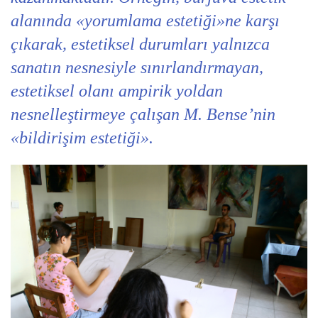
alanında «yorumlama estetiği»ne karşı
çıkarak, estetiksel durumları yalnızca
sanatın nesnesiyle sınırlandırmayan,
estetiksel olanı ampirik yoldan
nesnelleştirmeye çalışan M. Bense’nin
«bildirişim estetiği».