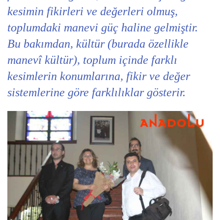
kesimin fikirleri ve değerleri olmuş,
toplumdaki manevi güç haline gelmiştir.
Bu bakımdan, kültür (burada özellikle
manevî kültür), toplum içinde farklı
kesimlerin konumlarına, fikir ve değer
sistemlerine göre farklılıklar gösterir.