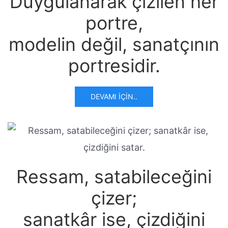
Duygulanarak çizilen her
portre,
modelin değil, sanatçının
portresidir.
DEVAMI İÇIN..
Ressam, satabileceğini
çizer;
sanatkâr ise, çizdiğini