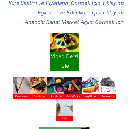
Kurs Saatini ve Fiyatlarını Görmek İçin Tıklayınız
Eğlence ve Etkinlikler İçin Tıklayınız
Anadolu Sanat Market Açıldı Görmek İçin
Video Dersi
İzle
Karakalem
KuruBoya
SuluBoya
PastelBoya
YagliBoya
Perspektif
Dijital