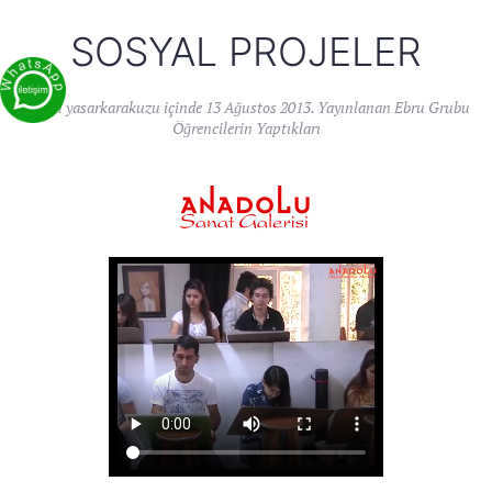
SOSYAL PROJELER
Yazan
yasarkarakuzu
içinde
13 Ağustos 2013
. Yayınlanan
Ebru Grubu
Öğrencilerin Yaptıkları