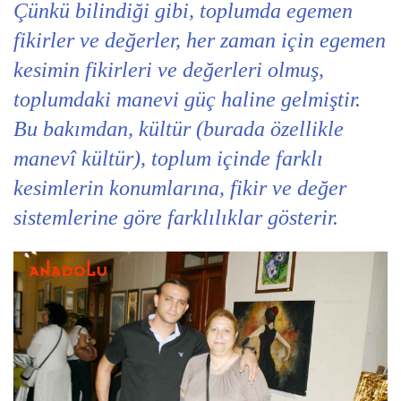
Çünkü bilindiği gibi, toplumda egemen
fikirler ve değerler, her zaman için egemen
kesimin fikirleri ve değerleri olmuş,
toplumdaki manevi güç haline gelmiştir.
Bu bakımdan, kültür (burada özellikle
manevî kültür), toplum içinde farklı
kesimlerin konumlarına, fikir ve değer
sistemlerine göre farklılıklar gösterir.