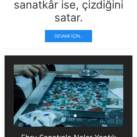
sanatkâr ise, çizdiğini
satar.
DEVAMI İÇIN..
Ebru Sanatınla Neler Yaptık
Ebru Sanatınla Neler Yapt
Ebru Sanatınla Neler Ya