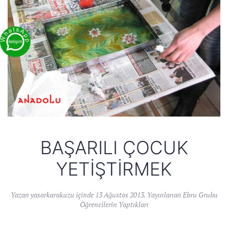
BAŞARILI ÇOCUK
YETIŞTIRMEK
Yazan
yasarkarakuzu
içinde
13 Ağustos 2013
. Yayınlanan
Ebru Grubu
Öğrencilerin Yaptıkları