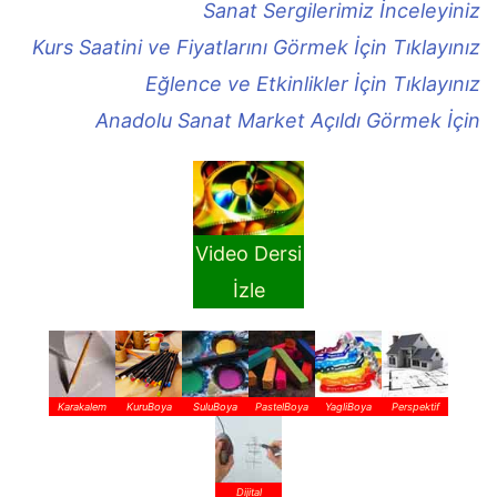
Sanat Sergilerimiz İnceleyiniz
Kurs Saatini ve Fiyatlarını Görmek İçin Tıklayınız
Eğlence ve Etkinlikler İçin Tıklayınız
Anadolu Sanat Market Açıldı Görmek İçin
Video Dersi
İzle
Karakalem
KuruBoya
SuluBoya
PastelBoya
YagliBoya
Perspektif
Dijital