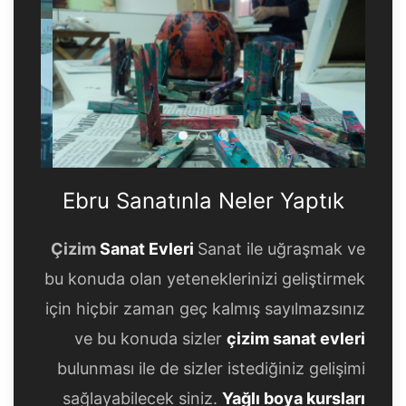
Ebru Sanatınla Neler Yaptık
Ebru Sanatınla Neler Yapt
Ebru Sanatınla Neler Ya
Ebru Sanatınla Neler Yaptık
Çizim
Sanat Evleri
Sanat ile uğraşmak ve
bu konuda olan yeteneklerinizi geliştirmek
için hiçbir zaman geç kalmış sayılmazsınız
ve bu konuda sizler
çizim sanat evleri
bulunması ile de sizler istediğiniz gelişimi
sağlayabilecek siniz.
Yağlı boya kursları