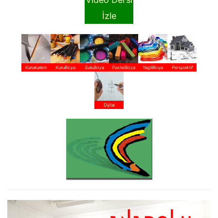
İzle
Karakalem
KuruBoya
SuluBoya
PastelBoya
YagliBoya
Perspektif
Dijital