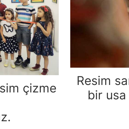
Resim sa
esim çizme
bir usa
z.