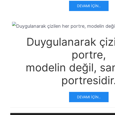
DEVAMI İÇIN..
Duygulanarak çizi
portre,
modelin değil, sa
portresidir
DEVAMI İÇIN..