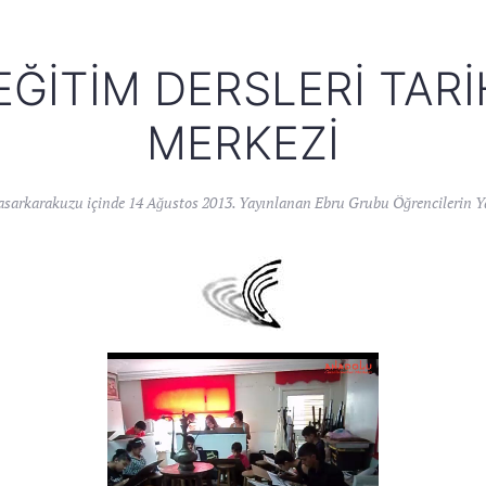
ITIM DERSLERI TARIH
MERKEZI
asarkarakuzu
içinde
14 Ağustos 2013
. Yayınlanan
Ebru Grubu Öğrencilerin Ya