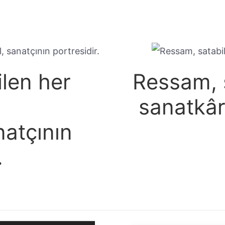
len her
Ressam, s
sanatkâr 
natçının
.