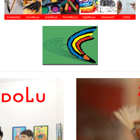
Karakalem
KuruBoya
SuluBoya
PastelBoya
YagliBoya
Perspektif
Dijital