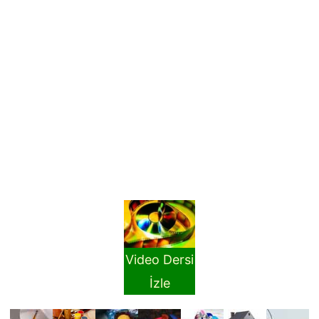
Video Dersi
İzle