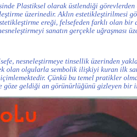
inde Plastiksel olarak üstlendiği görevlerden 
eştirme üzerinedir. Aklın estetikleştirilmesi 
tetikleştirme ereği, felsefeden farklı olan bir
z nesneleştirmeyi sanatın gerçekle uğraşması üz
sefe, nesneleştirmeye tinsellik üzerinden yakl
olan olgularla sembolik ilişkiyi kuran ilk sana
içimlemektedir. Çünkü bu temel pratikler olmad
ve göze geldiği an görünürlüğünü gizleyen bir i