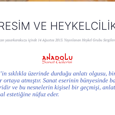
RESIM VE HEYKELCILI
zan
yasarkarakuzu
içinde
14 Ağustos 2013
. Yayınlanan
Heykel Grubu Sergile
’in sıklıkla üzerinde durduğu anlatı olgusu, bi
r ortaya atmıştır. Sanat eserinin bünyesinde ba
idir ve bu nesnelerin kişisel bir geçmişi, anla
al estetiğine nüfuz eder.