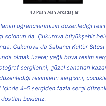
140 Puan Alan Arkadaşlar
lanan öğrencilerimizin düzenlediği resim
i solonun da, Çukurova büyükşehir bele
unda, Çukurova da Sabancı Kültür Sites
rında olmak üzere; yağlı boya resim sergi
fotoğraf sergilerini, güzel sanatları kaz
düzenlediği resimlerin sergisini, çocukla
yıl içinde 4–5 sergiden fazla sergi düzen
dostları bekleriz.