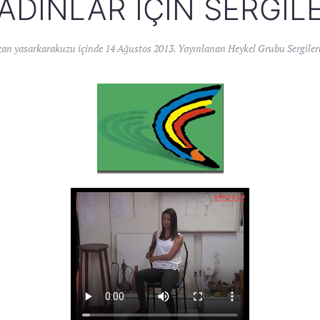
ADINLAR İÇIN SERGIL
zan
yasarkarakuzu
içinde
14 Ağustos 2013
. Yayınlanan
Heykel Grubu Sergile