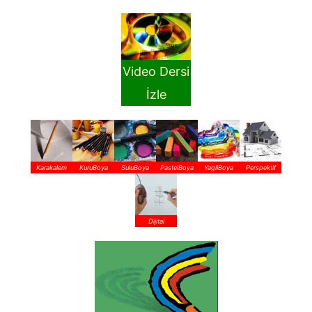
Video Dersi
İzle
Karakalem
KuruBoya
SuluBoya
PastelBoya
YagliBoya
Perspektif
Dijital