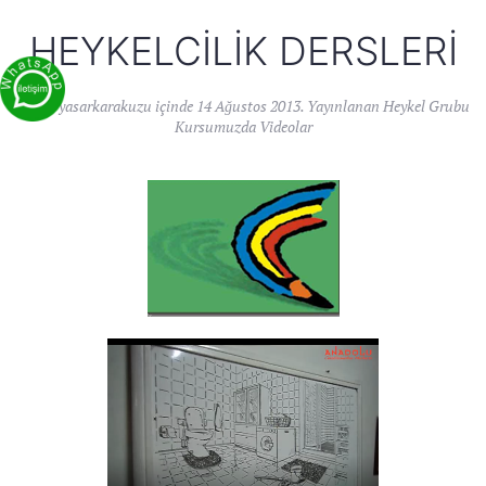
HEYKELCILIK DERSLERI
Yazan
yasarkarakuzu
içinde
14 Ağustos 2013
. Yayınlanan
Heykel Grubu
Kursumuzda Videolar