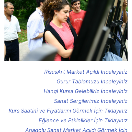
RisusArt Market Açıldı İnceleyiniz
Gurur Tablomuzu İnceleyiniz
Hangi Kursa Gelebiliriz İnceleyiniz
Sanat Sergilerimiz İnceleyiniz
Kurs Saatini ve Fiyatlarını Görmek İçin Tıklayınız
Eğlence ve Etkinlikler İçin Tıklayınız
Anadolu Sanat Market Açıldı Görmek İçin