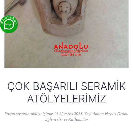
ÇOK BAŞARILI SERAMIK
ATÖLYELERIMIZ
Yazan
yasarkarakuzu
içinde
14 Ağustos 2013
. Yayınlanan
Heykel Grubu
Eğlenceler ve Kutlamalar