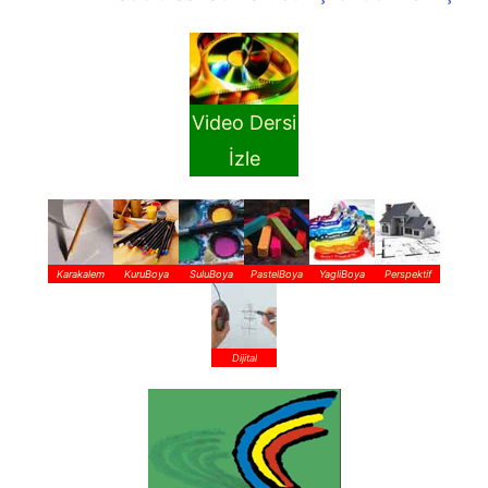
Video Dersi
İzle
Karakalem
KuruBoya
SuluBoya
PastelBoya
YagliBoya
Perspektif
Dijital