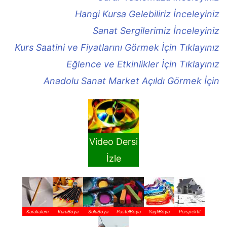
Hangi Kursa Gelebiliriz İnceleyiniz
Sanat Sergilerimiz İnceleyiniz
Kurs Saatini ve Fiyatlarını Görmek İçin Tıklayınız
Eğlence ve Etkinlikler İçin Tıklayınız
Anadolu Sanat Market Açıldı Görmek İçin
Video Dersi
İzle
Karakalem
KuruBoya
SuluBoya
PastelBoya
YagliBoya
Perspektif