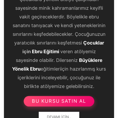
sayesinde minik kahramanlarımız keyifli
vakit geçireceklerdir. Böylelikle ebru
sanatını tanıyacak ve kendi yeteneklerinin
sınırlarını keşfedebilecekler. Çocuğunuzun
yaratıcılık sınırlarını keşfetmesi
Çocuklar
için
Ebru Eğitimi
veren atölyemiz
sayesinde olabilir. Dilerseniz
Büyüklere
Yönelik Ebru
eğitimleriiçin hazırlanmış kurs
içeriklerini inceleyebilir, çocuğunuz ile
birlikte atölyemize gelebilirsiniz.
BU KURSU SATIN AL
DEVAMI İÇIN..