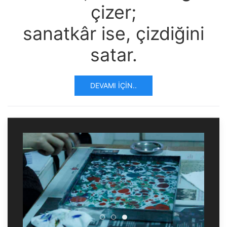
çizer;
sanatkâr ise, çizdiğini
satar.
DEVAMI İÇIN..
Ebru Sanatınla Neler Yaptık
Ebru Sanatınla Neler Yapt
Ebru Sanatınla Neler Ya