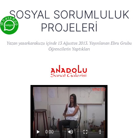
SOSYAL SORUMLULUK
PROJELERI
Yazan
yasarkarakuzu
içinde
13 Ağustos 2013
. Yayınlanan
Ebru Grubu
Öğrencilerin Yaptıkları