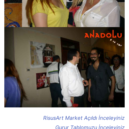
RisusArt Market Açıldı İnceleyiniz
Gurur Tablomuzu İnceleyiniz