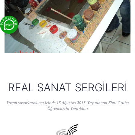
REAL SANAT SERGILERI
Yazan
yasarkarakuzu
içinde
13 Ağustos 2013
. Yayınlanan
Ebru Grubu
Öğrencilerin Yaptıkları