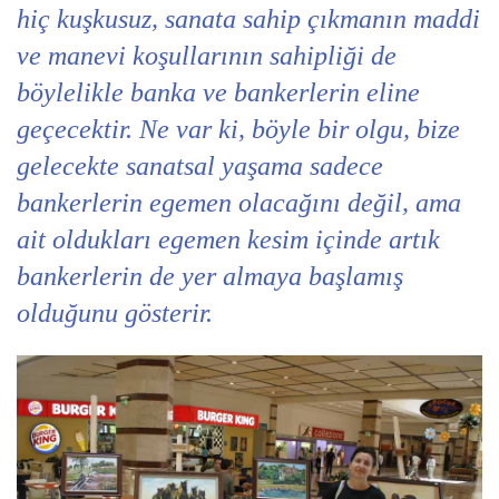
hiç kuşkusuz, sanata sahip çıkmanın maddi
ve manevi koşullarının sahipliği de
böylelikle banka ve bankerlerin eline
geçecektir. Ne var ki, böyle bir olgu, bize
gelecekte sanatsal yaşama sadece
bankerlerin egemen olacağını değil, ama
ait oldukları egemen kesim içinde artık
bankerlerin de yer almaya başlamış
olduğunu gösterir.