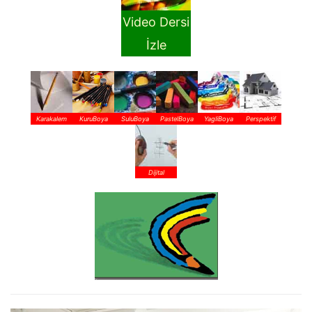
Video Dersi
İzle
Karakalem
KuruBoya
SuluBoya
PastelBoya
YagliBoya
Perspektif
Dijital