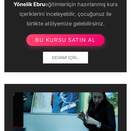
Yönelik Ebru
eğitimleriiçin hazırlanmış kurs
içeriklerini inceleyebilir, çocuğunuz ile
birlikte atölyemize gelebilirsiniz.
BU KURSU SATIN AL
DEVAMI İÇIN..