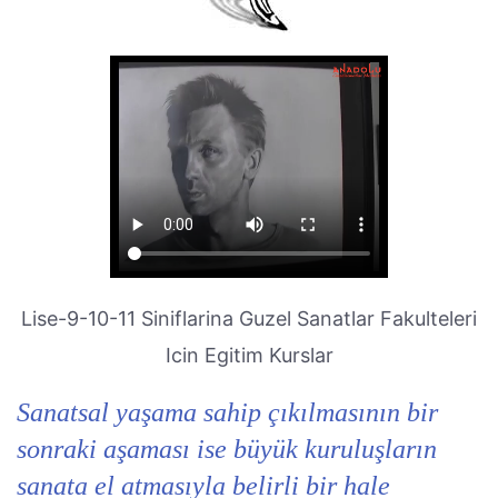
Lise-9-10-11 Siniflarina Guzel Sanatlar Fakulteleri
Icin Egitim Kurslar
Sanatsal yaşama sahip çıkılmasının bir
sonraki aşaması ise büyük kuruluşların
sanata el atmasıyla belirli bir hale