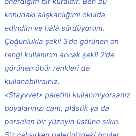
önerdiğim bir kuraldır. Ben bu
konudaki alışkanlığımı okulda
edindim ve hâlâ sürdüyorum.
Çoğunlukla şekil 3’de görünen on
rengi kullanırım ancak şekil 2’de
görünen öbür renkleri de
kullanabilirsiniz.
«Stayvvet» paletini kullanmıyorsanız
boyalarınızı cam, plâstik ya da
porselen bir yüzeyin üstüne sıkın.
Siz çalışırken paletinizdeki boylar