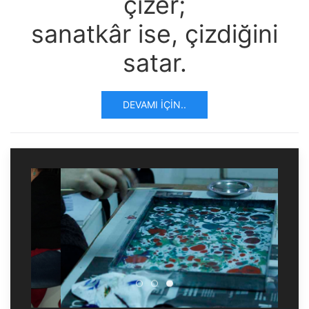
çizer;
sanatkâr ise, çizdiğini
satar.
DEVAMI İÇIN..
Ebru Sanatınla Neler Yaptık
Ebru Sanatınla Neler Yapt
Ebru Sanatınla Neler Ya