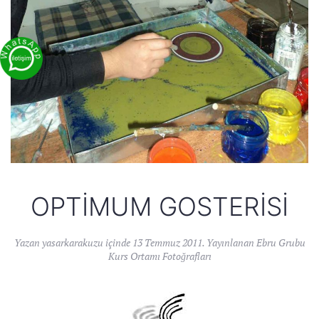
OPTIMUM GOSTERISI
Yazan
yasarkarakuzu
içinde
13 Temmuz 2011
. Yayınlanan
Ebru Grubu
Kurs Ortamı Fotoğrafları