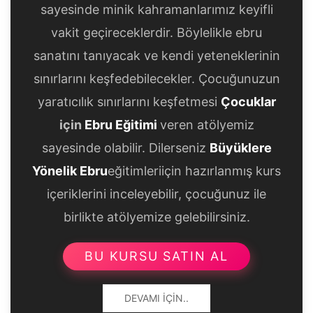
sayesinde minik kahramanlarımız keyifli
vakit geçireceklerdir. Böylelikle ebru
sanatını tanıyacak ve kendi yeteneklerinin
sınırlarını keşfedebilecekler. Çocuğunuzun
yaratıcılık sınırlarını keşfetmesi
Çocuklar
için
Ebru Eğitimi
veren atölyemiz
sayesinde olabilir. Dilerseniz
Büyüklere
Yönelik Ebru
eğitimleriiçin hazırlanmış kurs
içeriklerini inceleyebilir, çocuğunuz ile
birlikte atölyemize gelebilirsiniz.
BU KURSU SATIN AL
DEVAMI İÇIN..