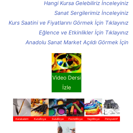
Hangi Kursa Gelebiliriz İnceleyiniz
Sanat Sergilerimiz İnceleyiniz
Kurs Saatini ve Fiyatlarını Görmek İçin Tıklayınız
Eğlence ve Etkinlikler İçin Tıklayınız
Anadolu Sanat Market Açıldı Görmek İçin
Video Dersi
İzle
Karakalem
KuruBoya
SuluBoya
PastelBoya
YagliBoya
Perspektif