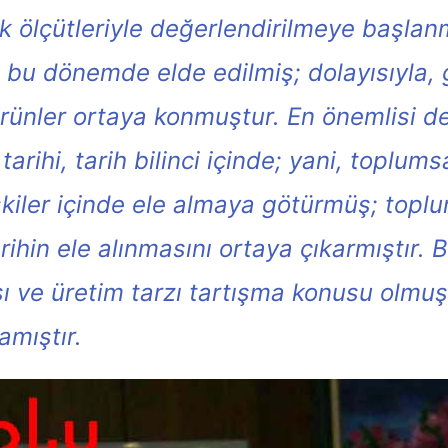
k ölçütleriyle değerlendirilmeye başlanmı
u dönemde elde edilmiş; dolayısıyla, ge
ürünler ortaya konmuştur. En önemlisi de
ihi, tarih bilinci içinde; yani, toplumsa
ilişkiler içinde ele almaya götürmüş; topl
tarihin ele alınmasını ortaya çıkarmıştır
 ve üretim tarzı tartışma konusu olmuşt
amıştır.