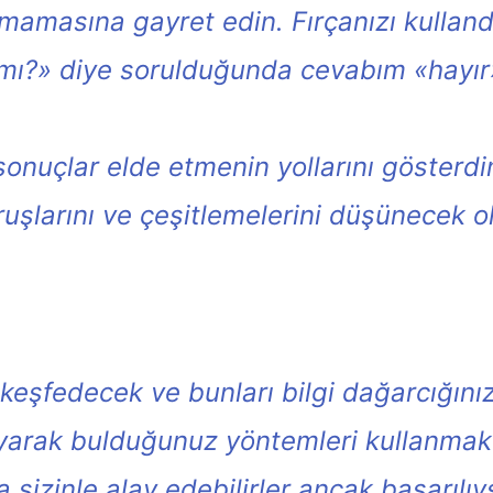
 kalmamasına gayret edin. Fırçanızı kulla
mı?» diye sorulduğunda cevabım «hayır»
sonuçlar elde etmenin yollarını gösterdi
uruşlarını ve çeşitlemelerini düşünecek
 keşfedecek ve bunları bilgi dağarcığını
ayarak bulduğunuz yöntemleri kullanma
izinle alay edebilirler ancak başarılıysa