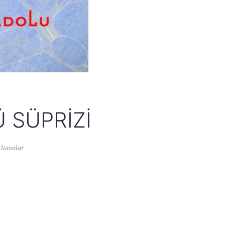
 SÜPRIZI
tlamalar