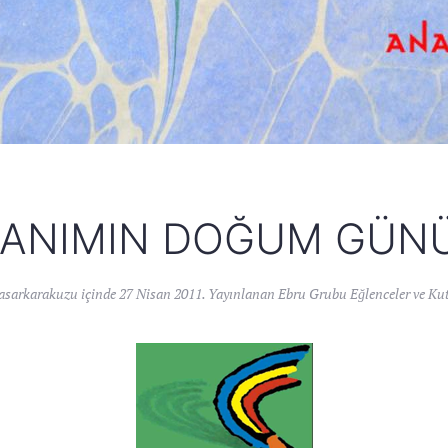
ANIMIN DOĞUM GÜNÜ
asarkarakuzu
içinde
27 Nisan 2011
. Yayınlanan
Ebru Grubu Eğlenceler ve Ku