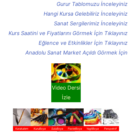
Gurur Tablomuzu İnceleyiniz
Hangi Kursa Gelebiliriz İnceleyiniz
Sanat Sergilerimiz İnceleyiniz
Kurs Saatini ve Fiyatlarını Görmek İçin Tıklayınız
Eğlence ve Etkinlikler İçin Tıklayınız
Anadolu Sanat Market Açıldı Görmek İçin
Video Dersi
İzle
Karakalem
KuruBoya
SuluBoya
PastelBoya
YagliBoya
Perspektif