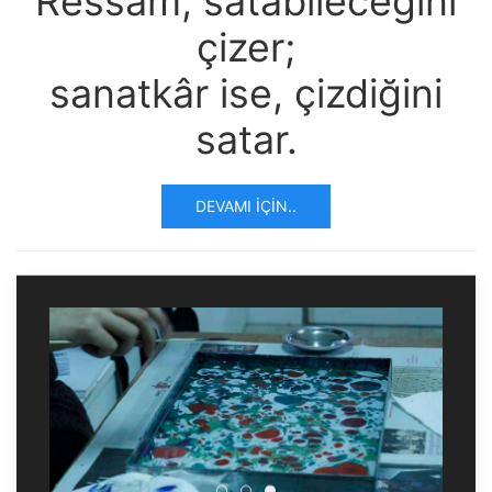
Ressam, satabileceğini
çizer;
sanatkâr ise, çizdiğini
satar.
DEVAMI İÇIN..