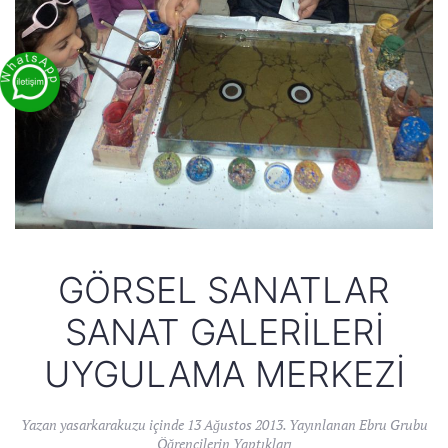
GÖRSEL SANATLAR
SANAT GALERILERI
UYGULAMA MERKEZI
Yazan
yasarkarakuzu
içinde
13 Ağustos 2013
. Yayınlanan
Ebru Grubu
Öğrencilerin Yaptıkları