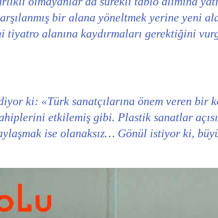
varlıklı olmayanlar da sürekli tablo alımına yat
karşılanmış bir alana yöneltmek yerine yeni al
ini tiyatro alanına kaydırmaları gerektiğini vu
yor ki: «Türk sanatçılarına önem veren bir k
iplerini etkilemiş gibi. Plastik sanatlar açıs
paylaşmak ise olanaksız… Gönül istiyor ki, büy