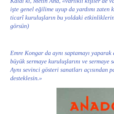
Kaldı ki, Metin And, «varlıklı kişiler de 
işte genel eğilime uyup da yardımı zaten 
ticarî kuruluşların bu yoldaki etkinlikler
görsün)
Emre Kongar da aynı saptamayı yaparak di
büyük sermaye kuruluşlarını ve sermaye sah
Aynı sevinci gösteri sanatları açısından 
desteklesin.»