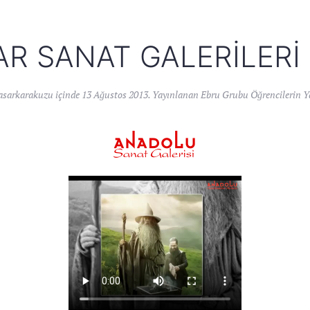
R SANAT GALERILERI 
asarkarakuzu
içinde
13 Ağustos 2013
. Yayınlanan
Ebru Grubu Öğrencilerin Ya