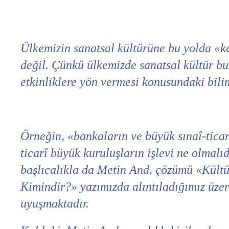
Ülkemizin sanatsal kültürüne bu yolda «ka
değil. Çünkü ülkemizde sanatsal kültür b
etkinliklere yön vermesi konusundaki bili
Örneğin, «bankaların ve büyük sınaî-ticarî 
ticarî büyük kuruluşların işlevi ne olmal
başlıcalıkla da Metin And, çözümü «Kültür
Kimindir?» yazımızda alıntıladığımız üze
uyuşmaktadır.