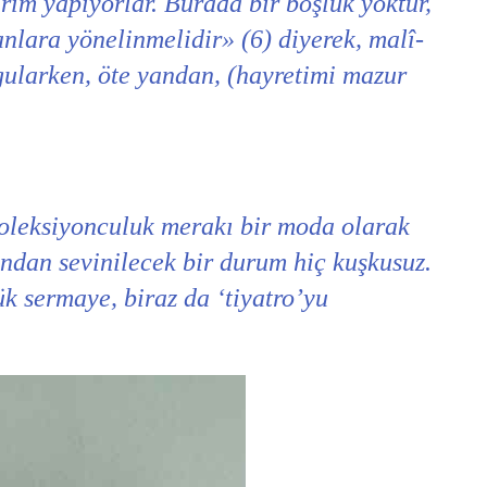
ırım yapıyorlar. Burada bir boşluk yoktur,
anlara yönelinmelidir» (6) diyerek, malî-
rgularken, öte yandan, (hayretimi mazur
oleksiyonculuk merakı bir moda olarak
ından sevinilecek bir durum hiç kuşkusuz.
ük sermaye, biraz da ‘tiyatro’yu