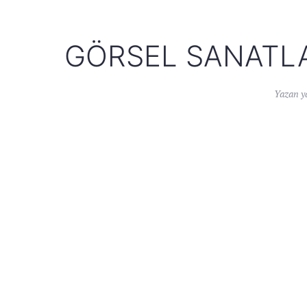
GÖRSEL SANATLA
Yazan
y