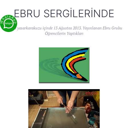
EBRU SERGILERINDE
Yazan
yasarkarakuzu
içinde
13 Ağustos 2013
. Yayınlanan
Ebru Grubu
Öğrencilerin Yaptıkları