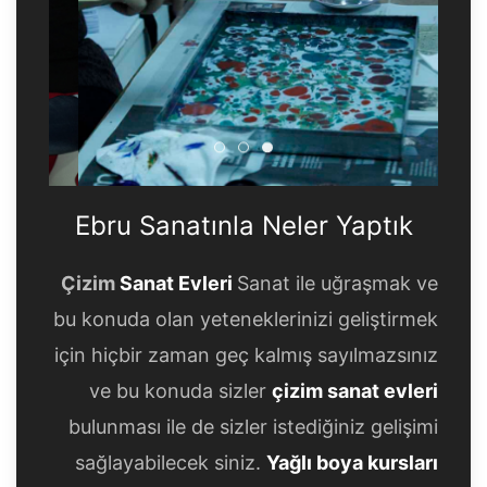
Ebru Sanatınla Neler Yaptık
Ebru Sanatınla Neler Yapt
Ebru Sanatınla Neler Ya
Ebru Sanatınla Neler Yaptık
Çizim
Sanat Evleri
Sanat ile uğraşmak ve
bu konuda olan yeteneklerinizi geliştirmek
için hiçbir zaman geç kalmış sayılmazsınız
ve bu konuda sizler
çizim sanat evleri
bulunması ile de sizler istediğiniz gelişimi
sağlayabilecek siniz.
Yağlı boya kursları