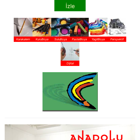
İzle
Karakalem
KuruBoya
SuluBoya
PastelBoya
YagliBoya
Perspektif
Dijital