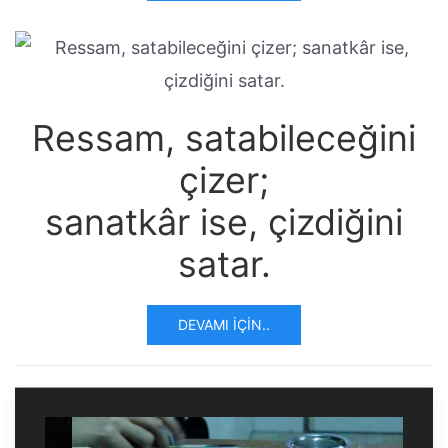
Ressam, satabileceğini
çizer;
sanatkâr ise, çizdiğini
satar.
DEVAMI İÇIN..