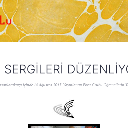
 SERGILERI DÜZENLI
asarkarakuzu
içinde
14 Ağustos 2013
. Yayınlanan
Ebru Grubu Öğrencilerin Ya