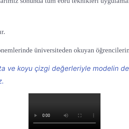
arımız sonunda tüm ebru teknikleri uygulamalı 
r.
emlerinde üniversiteden okuyan öğrencilerimiz
ta ve koyu çizgi değerleriyle modelin de
z.