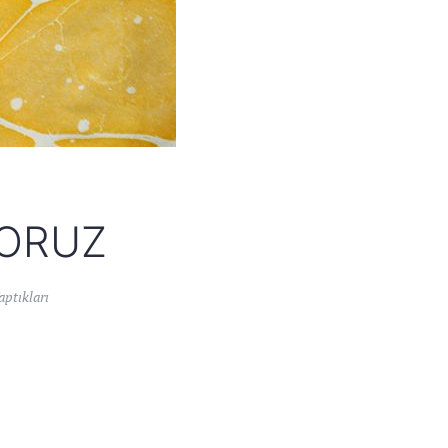
YORUZ
ptıkları