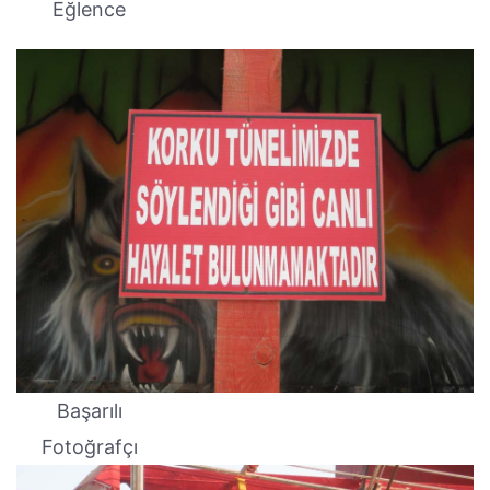
Eğlence
Başarılı
Fotoğrafçı