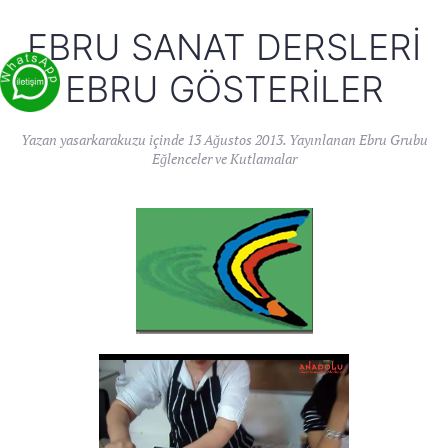
EBRU SANAT DERSLERI
EBRU GÖSTERILER
Yazan
yasarkarakuzu
içinde
13 Ağustos 2013
. Yayınlanan
Ebru Grubu
Eğlenceler ve Kutlamalar