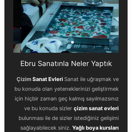
Ebru Sanatınla Neler Yaptık
Ebru Sanatınla Neler Yapt
Ebru Sanatınla Neler Ya
Ebru Sanatınla Neler Yaptık
Çizim
Sanat Evleri
Sanat ile uğraşmak ve
bu konuda olan yeteneklerinizi geliştirmek
için hiçbir zaman geç kalmış sayılmazsınız
ve bu konuda sizler
çizim sanat evleri
bulunması ile de sizler istediğiniz gelişimi
sağlayabilecek siniz.
Yağlı boya kursları