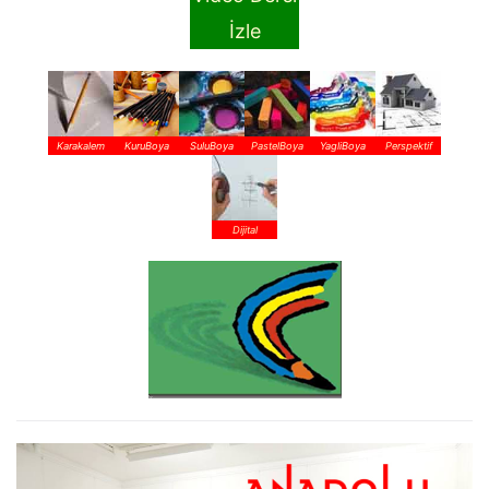
İzle
Karakalem
KuruBoya
SuluBoya
PastelBoya
YagliBoya
Perspektif
Dijital