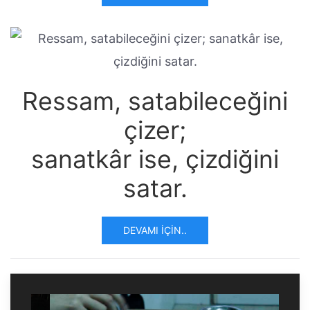
Ressam, satabileceğini
çizer;
sanatkâr ise, çizdiğini
satar.
DEVAMI İÇIN..