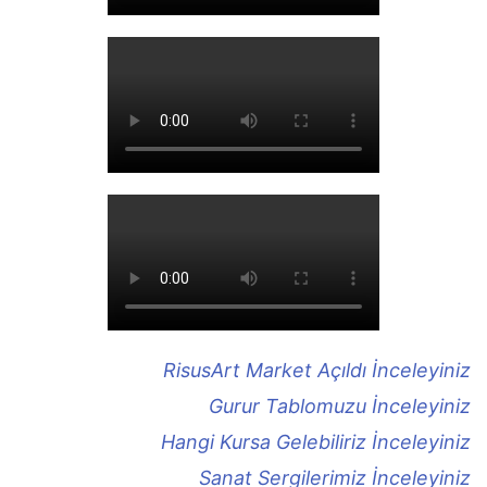
RisusArt Market Açıldı İnceleyiniz
Gurur Tablomuzu İnceleyiniz
Hangi Kursa Gelebiliriz İnceleyiniz
Sanat Sergilerimiz İnceleyiniz