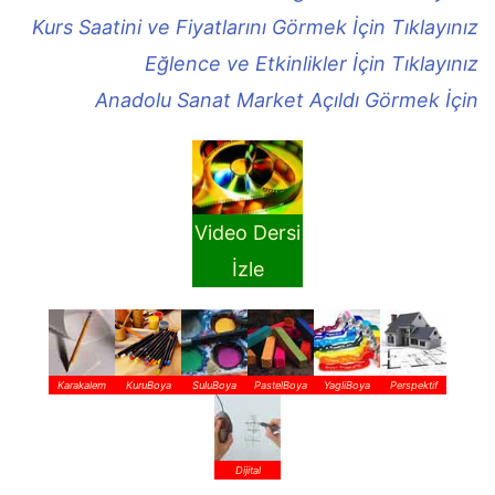
Kurs Saatini ve Fiyatlarını Görmek İçin Tıklayınız
Eğlence ve Etkinlikler İçin Tıklayınız
Anadolu Sanat Market Açıldı Görmek İçin
Video Dersi
İzle
Karakalem
KuruBoya
SuluBoya
PastelBoya
YagliBoya
Perspektif
Dijital