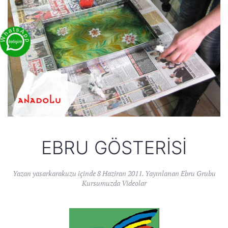
EBRU GÖSTERISI
Yazan
yasarkarakuzu
içinde
8 Haziran 2011
. Yayınlanan
Ebru Grubu
Kursumuzda Videolar