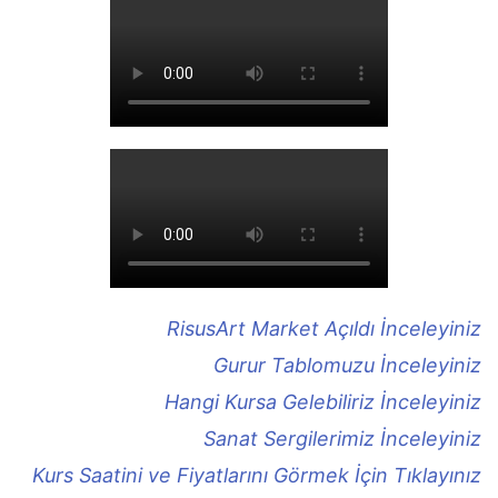
RisusArt Market Açıldı İnceleyiniz
Gurur Tablomuzu İnceleyiniz
Hangi Kursa Gelebiliriz İnceleyiniz
Sanat Sergilerimiz İnceleyiniz
Kurs Saatini ve Fiyatlarını Görmek İçin Tıklayınız