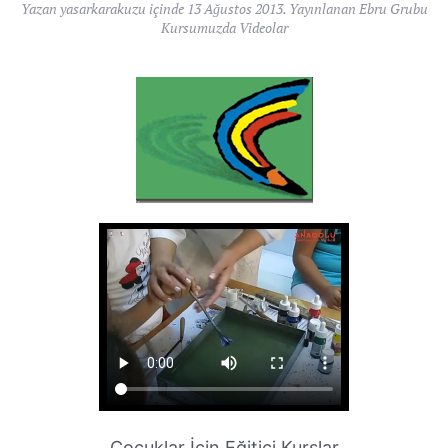
Yazan
yasarkarakuzu
içinde
13 Ağustos 2013
. Yayınlanan
Ebru Grubu
Kursumuzda Videolar
Çocuklar İçin Eğitici Kurslar