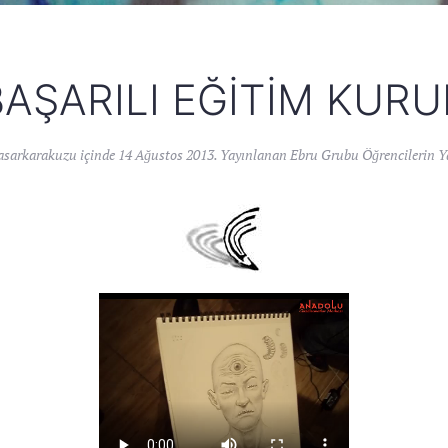
AŞARILI EĞITIM KUR
asarkarakuzu
içinde
14 Ağustos 2013
. Yayınlanan
Ebru Grubu Öğrencilerin Ya