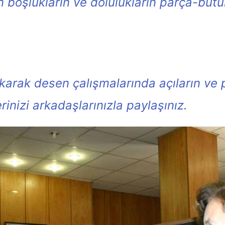
 boşlukların ve dolulukların parça-bütün
karak desen çalışmalarında açıların ve p
inizi arkadaşlarınızla paylaşınız.