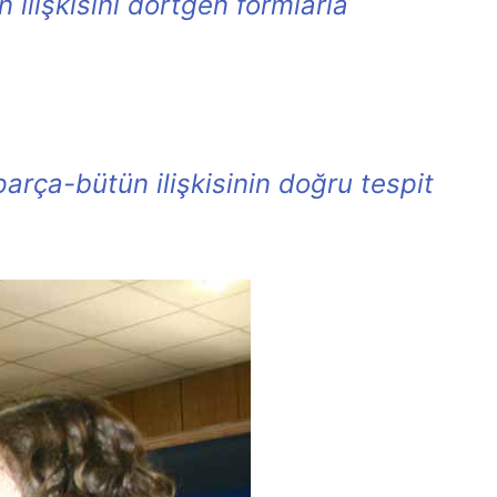
 ilişkisini dörtgen formlarla
arça-bütün ilişkisinin doğru tespit