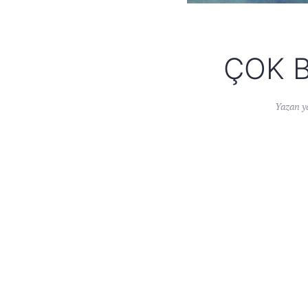
ÇOK B
Yazan
y