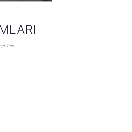
UMLARI
ptıkları