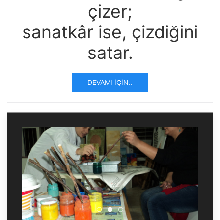
çizer;
sanatkâr ise, çizdiğini
satar.
DEVAMI İÇIN..
Ebru Sanatınla Neler Yaptık
Ebru Sanatınla Neler Yapt
Ebru Sanatınla Neler Ya