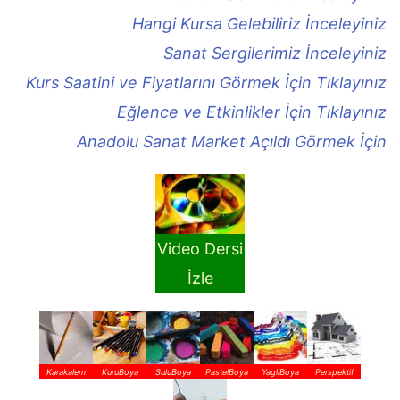
Hangi Kursa Gelebiliriz İnceleyiniz
Sanat Sergilerimiz İnceleyiniz
Kurs Saatini ve Fiyatlarını Görmek İçin Tıklayınız
Eğlence ve Etkinlikler İçin Tıklayınız
Anadolu Sanat Market Açıldı Görmek İçin
Video Dersi
İzle
Karakalem
KuruBoya
SuluBoya
PastelBoya
YagliBoya
Perspektif