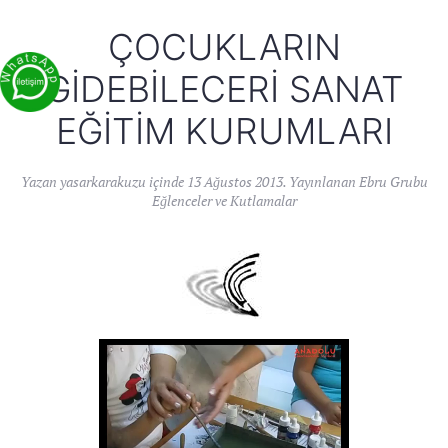
ÇOCUKLARIN
GIDEBILECERI SANAT
EĞITIM KURUMLARI
Yazan
yasarkarakuzu
içinde
13 Ağustos 2013
. Yayınlanan
Ebru Grubu
Eğlenceler ve Kutlamalar