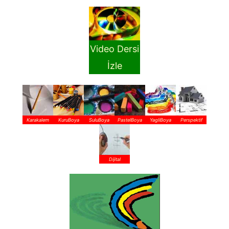
Video Dersi
İzle
Karakalem
KuruBoya
SuluBoya
PastelBoya
YagliBoya
Perspektif
Dijital