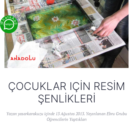
ÇOCUKLAR IÇIN RESIM
ŞENLIKLERI
Yazan
yasarkarakuzu
içinde
13 Ağustos 2013
. Yayınlanan
Ebru Grubu
Öğrencilerin Yaptıkları