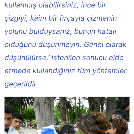
kullanmış olabilirsiniz, ince bir
çizgiyi, kaim bir fırçayla çizmenin
yolunu bulduysanız, bunun hatalı
olduğunu düşünmeyin. Genel olarak
düşünülürse,’ istenilen sonucu elde
etmede kullandığınız tüm yöntemler
geçerlidir.