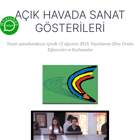
AÇIK HAVADA SANAT
GÖSTERILERI
Yazan
yasarkarakuzu
içinde
13 Ağustos 2013
. Yayınlanan
Ebru Grubu
Eğlenceler ve Kutlamalar