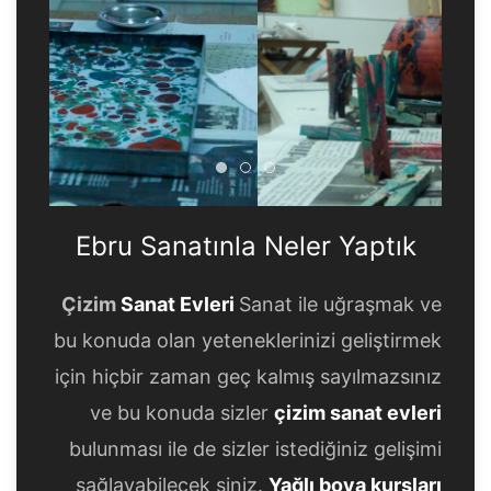
Ebru Sanatınla Neler Yaptık
Ebru Sanatınla Neler Yapt
Ebru Sanatınla Neler Ya
Ebru Sanatınla Neler Yaptık
Çizim
Sanat Evleri
Sanat ile uğraşmak ve
bu konuda olan yeteneklerinizi geliştirmek
için hiçbir zaman geç kalmış sayılmazsınız
ve bu konuda sizler
çizim sanat evleri
bulunması ile de sizler istediğiniz gelişimi
sağlayabilecek siniz.
Yağlı boya kursları