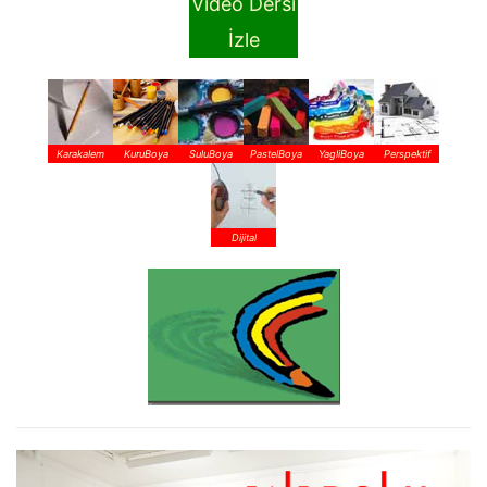
Video Dersi
İzle
Karakalem
KuruBoya
SuluBoya
PastelBoya
YagliBoya
Perspektif
Dijital