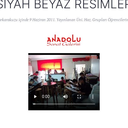
SIYAH BEYAZ RESIMLE
arkarakuzu
içinde
9 Haziran 2011
. Yayınlanan
Üni. Haz. Grupları Öğrencilerin