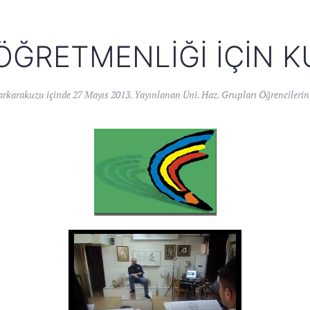
ÖĞRETMENLIĞI İÇIN 
arkarakuzu
içinde
27 Mayıs 2013
. Yayınlanan
Üni. Haz. Grupları Öğrencilerin