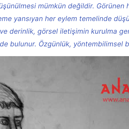
düşünülmesi mümkün değildir. Görünen he
eme yansıyan her eylem temelinde düşüns
ve derinlik, görsel iletişimin kurulma ge
e bulunur. Özgünlük, yöntembilimsel bi