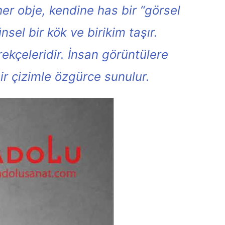
r obje, kendine has bir “görsel
el bir kök ve birikim taşır.
rekçeleridir. İnsan görüntülere
r çizimle özgürce sunulur.