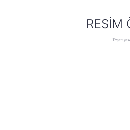
RESIM 
Yazan
yas