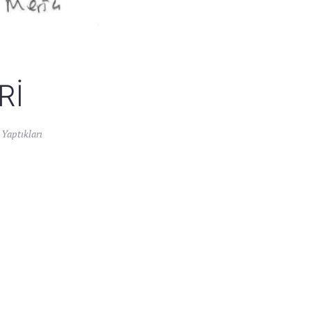
RI
 Yaptıkları