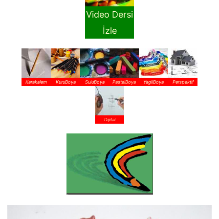
Video Dersi
İzle
Karakalem
KuruBoya
SuluBoya
PastelBoya
YagliBoya
Perspektif
Dijital