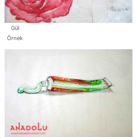
Gül
Örnek