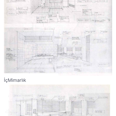
İçMimarlık