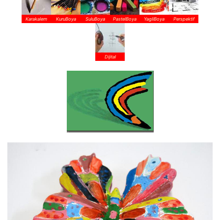
Karakalem
KuruBoya
SuluBoya
PastelBoya
YagliBoya
Perspektif
Dijital