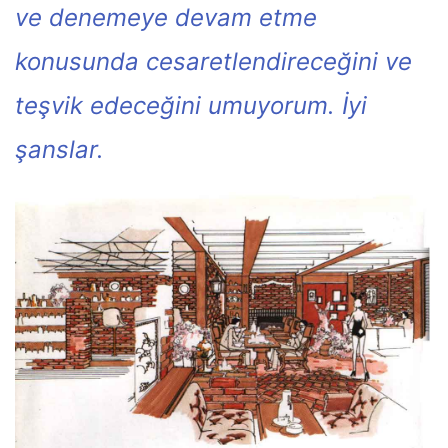
ve denemeye devam etme
konusunda cesaretlendireceğini ve
teşvik edeceğini umuyorum. İyi
şanslar.