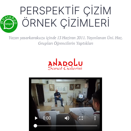
PERSPEKTIF ÇIZIM
ÖRNEK ÇIZIMLERI
Yazan
yasarkarakuzu
içinde
13 Haziran 2011
. Yayınlanan
Üni. Haz.
Grupları Öğrencilerin Yaptıkları