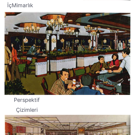
İçMimarlık
Perspektif
Çizimleri