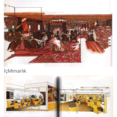
İçMimarlık