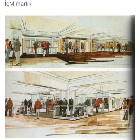
İçMimarlık