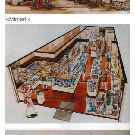
İçMimarlık